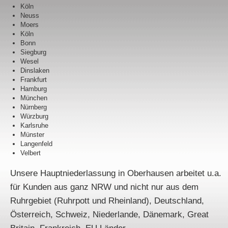
Köln
Neuss
Moers
Köln
Bonn
Siegburg
Wesel
Dinslaken
Frankfurt
Hamburg
München
Nürnberg
Würzburg
Karlsruhe
Münster
Langenfeld
Velbert
Unsere Hauptniederlassung in Oberhausen arbeitet u.a.
für Kunden aus ganz NRW und nicht nur aus dem
Ruhrgebiet (Ruhrpott und Rheinland), Deutschland,
Österreich, Schweiz, Niederlande, Dänemark, Great